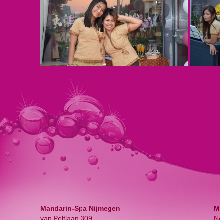
Mandarin-Spa Nijmegen
M
van Peltlaan 309
N